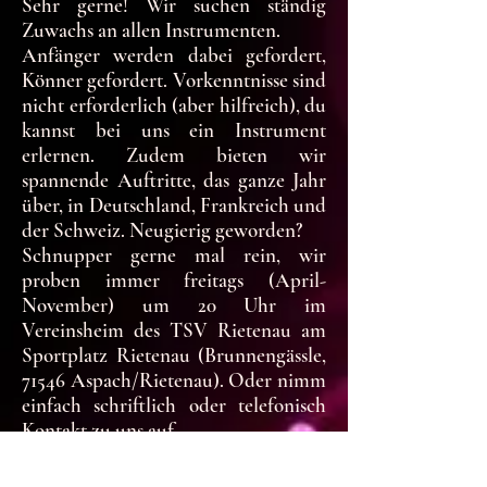
Sehr gerne! Wir suchen ständig
Zuwachs an allen Instrumenten.
Anfänger werden dabei gefordert,
Könner gefordert. Vorkenntnisse sind
nicht erforderlich (aber hilfreich), du
kannst bei uns ein Instrument
erlernen. Zudem bieten wir
spannende Auftritte, das ganze Jahr
über, in Deutschland, Frankreich und
der Schweiz. Neugierig geworden?
Schnupper gerne mal rein, wir
proben immer freitags (April-
November) um 20 Uhr im
Vereinsheim des TSV Rietenau am
Sportplatz Rietenau (Brunnengässle,
71546 Aspach/Rietenau). Oder nimm
einfach schriftlich oder telefonisch
Kontakt zu uns auf.