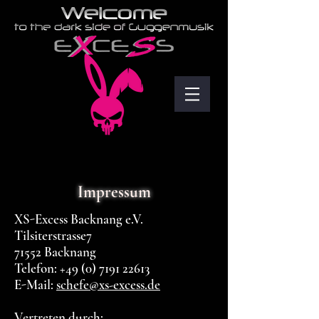
Impressum
XS-Excess Backnang e.V.
Tilsiterstrasse7
71552 Backnang
Telefon:
+49 (0) 7191 22613
E-Mail:
schefe@xs-excess.de
Vertreten durch: