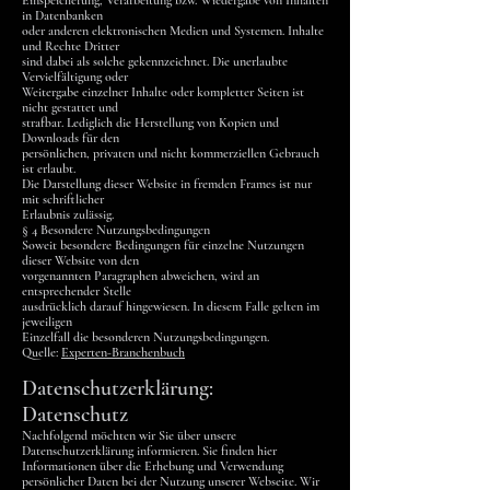
Einspeicherung, Verarbeitung bzw. Wiedergabe von Inhalten
in Datenbanken
oder anderen elektronischen Medien und Systemen. Inhalte
und Rechte Dritter
sind dabei als solche gekennzeichnet. Die unerlaubte
Vervielfältigung oder
Weitergabe einzelner Inhalte oder kompletter Seiten ist
nicht gestattet und
strafbar. Lediglich die Herstellung von Kopien und
Downloads für den
persönlichen, privaten und nicht kommerziellen Gebrauch
ist erlaubt.
Die Darstellung dieser Website in fremden Frames ist nur
mit schriftlicher
Erlaubnis zulässig.
§ 4 Besondere Nutzungsbedingungen
Soweit besondere Bedingungen für einzelne Nutzungen
dieser Website von den
vorgenannten Paragraphen abweichen, wird an
entsprechender Stelle
ausdrücklich darauf hingewiesen. In diesem Falle gelten im
jeweiligen
Einzelfall die besonderen Nutzungsbedingungen.
Quelle:
Experten-Branchenbuch
Datenschutzerklärung:
Datenschutz
Nachfolgend möchten wir Sie über unsere
Datenschutzerklärung informieren. Sie finden hier
Informationen über die Erhebung und Verwendung
persönlicher Daten bei der Nutzung unserer Webseite. Wir