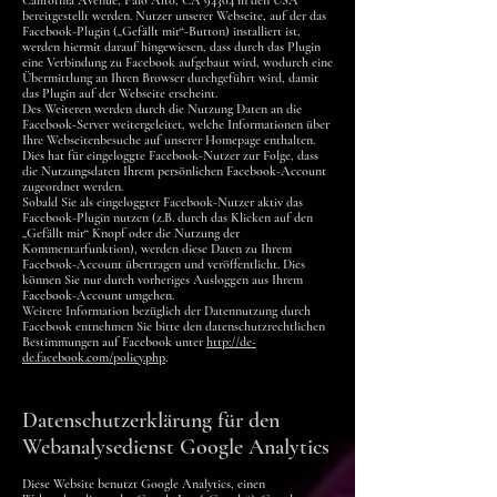
California Avenue, Palo Alto, CA 94304 in den USA
bereitgestellt werden. Nutzer unserer Webseite, auf der das
Facebook-Plugin („Gefällt mir“-Button) installiert ist,
werden hiermit darauf hingewiesen, dass durch das Plugin
eine Verbindung zu Facebook aufgebaut wird, wodurch eine
Übermittlung an Ihren Browser durchgeführt wird, damit
das Plugin auf der Webseite erscheint.
Des Weiteren werden durch die Nutzung Daten an die
Facebook-Server weitergeleitet, welche Informationen über
Ihre Webseitenbesuche auf unserer Homepage enthalten.
Dies hat für eingeloggte Facebook-Nutzer zur Folge, dass
die Nutzungsdaten Ihrem persönlichen Facebook-Account
zugeordnet werden.
Sobald Sie als eingeloggter Facebook-Nutzer aktiv das
Facebook-Plugin nutzen (z.B. durch das Klicken auf den
„Gefällt mir“ Knopf oder die Nutzung der
Kommentarfunktion), werden diese Daten zu Ihrem
Facebook-Account übertragen und veröffentlicht. Dies
können Sie nur durch vorheriges Ausloggen aus Ihrem
Facebook-Account umgehen.
Weitere Information bezüglich der Datennutzung durch
Facebook entnehmen Sie bitte den datenschutzrechtlichen
Bestimmungen auf Facebook unter
http://de-
de.facebook.com/policy.php
.
Datenschutzerklärung für den
Webanalysedienst Google Analytics
Diese Website benutzt Google Analytics, einen