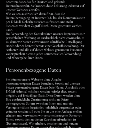
beachten dabei das für Deutschland geltende
Datenschutzrecht. Sie können diese Erklärung jederzeit auf
unserer Webseite abrufen.
Wir weisen ausdrücklich darauf hin, dass die
Datenübertragung im Internet (z.B. bei der Kommunikation
per E-Mail) Sicherheitslücken aufweisen und nicht
lückenlos vor dem Zugriff durch Dritte geschützt werden
kann.
Die Verwendung der Kontaktdaten unseres Impressums zur
gewerblichen Werbung ist ausdrücklich nicht erwünscht, es
sei denn wir hatten zuvor unsere schriftliche Einwilligung
erteilt oder es besteht bereits eine Geschäftsbeziehung. Der
Anbieter und alle auf dieser Website genannten Personen
widersprechen hiermit jeder kommerziellen Verwendung
und Weitergabe ihrer Daten.
Personenbezogene Daten
Sie können unsere Webseite ohne Angabe
personenbezogener Daten besuchen. Soweit auf unseren
Seiten personenbezogene Daten (wie Name, Anschrift oder
E-Mail Adresse) erhoben werden, erfolgt dies, soweit
möglich, auf freiwilliger Basis. Diese Daten werden ohne
Ihre ausdrückliche Zustimmung nicht an Dritte
weitergegeben. Sofern zwischen Ihnen und uns ein
Vertragsverhältnis begründet, inhaltlich ausgestaltet oder
geändert werden soll oder Sie an uns eine Anfrage stellen,
erheben und verwenden wir personenbezogene Daten von
Ihnen, soweit dies zu diesen Zwecken erforderlich ist
(Bestandsdaten). Wir erheben, verarbeiten und nutzen
personenbezogene Daten soweit dies erforderlich ist, um