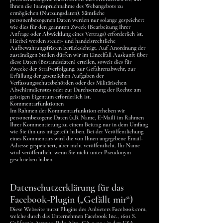
Ihnen die Inanspruchnahme des Webangebots zu
ermöglichen (Nutzungsdaten). Sämtliche
personenbezogenen Daten werden nur solange gespeichert
wie dies für den geannten Zweck (Bearbeitung Ihrer
Anfrage oder Abwicklung eines Vertrags) erforderlich ist.
Hierbei werden steuer- und handelsrechtliche
Aufbewahrungsfristen berücksichtigt. Auf Anordnung der
zuständigen Stellen dürfen wir im Einzelfall Auskunft über
diese Daten (Bestandsdaten) erteilen, soweit dies für
Zwecke der Strafverfolgung, zur Gefahrenabwehr, zur
Erfüllung der gesetzlichen Aufgaben der
Verfassungsschutzbehörden oder des Militärischen
Abschirmdienstes oder zur Durchsetzung der Rechte am
geistigen Eigentum erforderlich ist.
Kommentarfunktionen
Im Rahmen der Kommentarfunktion erheben wir
personenbezogene Daten (z.B. Name, E-Mail) im Rahmen
Ihrer Kommentierung zu einem Beitrag nur in dem Umfang
wie Sie ihn uns mitgeteilt haben. Bei der Veröffentlichung
eines Kommentars wird die von Ihnen angegebene Email-
Adresse gespeichert, aber nicht veröffentlicht. Ihr Name
wird veröffentlich, wenn Sie nicht unter Pseudonym
geschrieben haben.
Datenschutzerklärung für das
Facebook-Plugin („Gefällt mir“)
Diese Webseite nutzt Plugins des Anbieters Facebook.com,
welche durch das Unternehmen Facebook Inc., 1601 S.