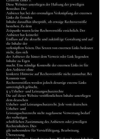
(„externe Links“).
Diese Websites unterliegen der Haftung der jeweiligen
Betreiber. Der
Anbieter hat bei der erstmaligen Verknüpfung der externen
Links die fremden
Inhalte daraufhin überprüft, ob etwaige Rechtsverstöße
bestehen. Zu dem
Zeitpunkt waren keine Rechtsverstöße ersichtlich. Der
Anbieter hat keinerlei
Einfluss auf die aktuelle und zukünftige Gestaltung und auf
die Inhalte der
verknüpften Seiten. Das Setzen von externen Links bedeutet
nicht, dass sich
der Anbieter die hinter dem Verweis oder Link liegenden
Inhalte zu Eigen
macht. Eine ständige Kontrolle der externen Links ist für
den Anbieter ohne
konkrete Hinweise auf Rechtsverstöße nicht zumutbar. Bei
Kenntnis von
Rechtsverstößen werden jedoch derartige externe Links
unverzüglich gelöscht.
§ 3 Urheber- und Leistungsschutzrechte
Die auf dieser Website veröffentlichten Inhalte unterliegen
dem deutschen
Urheber- und Leistungsschutzrecht. Jede vom deutschen
Urheber- und
Leistungsschutzrecht nicht zugelassene Verwertung bedarf
der vorherigen
schriftlichen Zustimmung des Anbieters oder jeweiligen
Rechteinhabers. Dies
gilt insbesondere für Vervielfältigung, Bearbeitung,
Übersetzung,