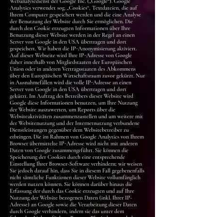
Webanalysedienst der Google Inc. („Google“). Google
Analytics verwendet sog. „Cookies“, Textdateien, die auf
Ihrem Computer gespeichert werden und die eine Analyse
der Benutzung der Website durch Sie ermöglichen. Die
durch den Cookie erzeugten Informationen über Ihre
Benutzung dieser Website werden in der Regel an einen
Server von Google in den USA übertragen und dort
gespeichert. Wir haben die IP-Anonymisierung aktiviert.
Auf dieser Webseite wird Ihre IP-Adresse von Google
daher innerhalb von Mitgliedstaaten der Europäischen
Union oder in anderen Vertragsstaaten des Abkommens
über den Europäischen Wirtschaftsraum zuvor gekürzt. Nur
in Ausnahmefällen wird die volle IP-Adresse an einen
Server von Google in den USA übertragen und dort
gekürzt. Im Auftrag des Betreibers dieser Website wird
Google diese Informationen benutzen, um Ihre Nutzung
der Website auszuwerten, um Reports über die
Websiteaktivitäten zusammenzustellen und um weitere mit
der Websitenutzung und der Internetnutzung verbundene
Dienstleistungen gegenüber dem Websitebetreiber zu
erbringen. Die im Rahmen von Google Analytics von Ihrem
Browser übermittelte IP-Adresse wird nicht mit anderen
Daten von Google zusammengeführt. Sie können die
Speicherung der Cookies durch eine entsprechende
Einstellung Ihrer Browser-Software verhindern; wir weisen
Sie jedoch darauf hin, dass Sie in diesem Fall gegebenenfalls
nicht sämtliche Funktionen dieser Website vollumfänglich
werden nutzen können. Sie können darüber hinaus die
Erfassung der durch das Cookie erzeugten und auf Ihre
Nutzung der Website bezogenen Daten (inkl. Ihrer IP-
Adresse) an Google sowie die Verarbeitung dieser Daten
durch Google verhindern, indem sie das unter dem