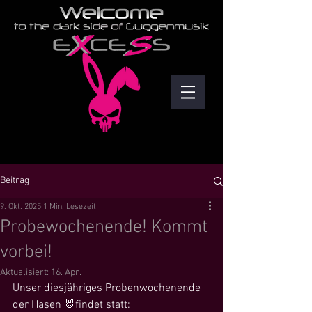
Beitrag
9. Okt. 2025
1 Min. Lesezeit
Probewochenende! Kommt
vorbei!
Aktualisiert:
16. Apr.
Unser diesjähriges Probenwochenende 
der Hasen 🐰findet statt: 