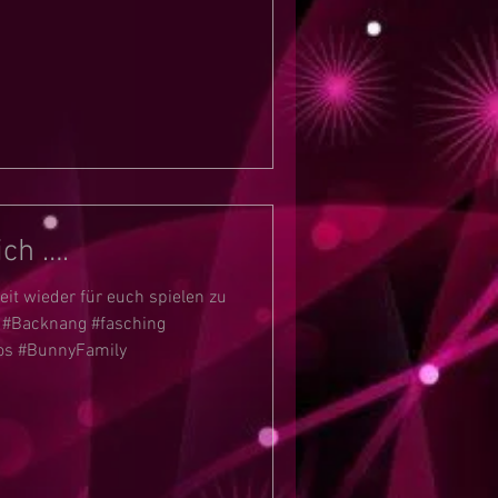
ich ….
eit wieder für euch spielen zu
 #Backnang #fasching
os #BunnyFamily