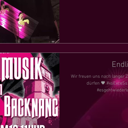
Endl
Wir freuen uns nach langer Z
dürfen 🖤 #xsExceSs
#esgehtwiederl