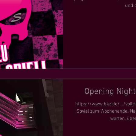
und o
Opening Nigh
https://www.bkz.de/.../volle
Soviel zum Wochenende. Nach
warten, üben