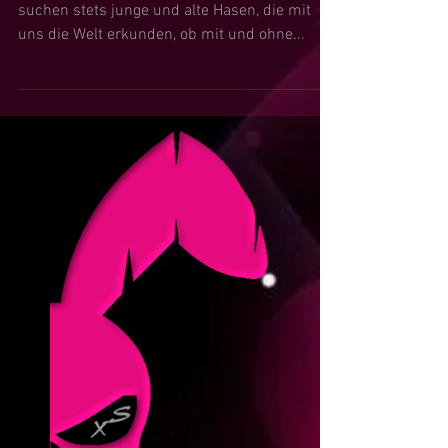
Wer suched, der findet...oder so ähnlich! Wir
suchen stets junge und alte Hasen, die mit
uns die Welt erkunden, ob mit und ohne...