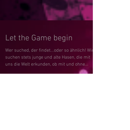
Let the Game begin
Wer suched, der findet...oder so ähnlich! Wir
suchen stets junge und alte Hasen, die mit
uns die Welt erkunden, ob mit und ohne...