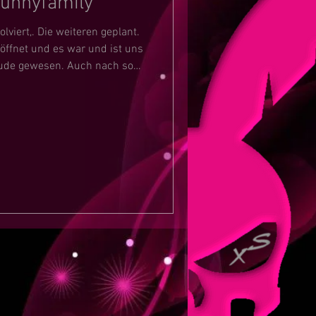
Bunnyfamily
olviert,. Die weiteren geplant.
öffnet und es war und ist uns
eude gewesen. Auch nach so
uch und für euch zu feiern zu
weiter Party zu machen. In
eckarsulm weitergemacht,in
gefeiert und in Backnang die
 Vielen Dank dafür und die
e Auftritte, mit Freun