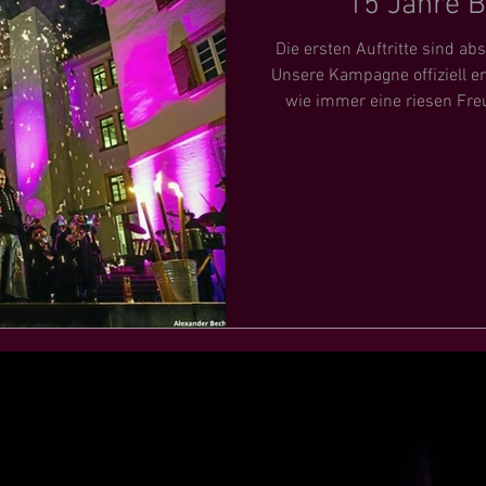
15 Jahre 
Die ersten Auftritte sind abs
Unsere Kampagne offiziell er
wie immer eine riesen Fr
langer Zeit,gemeinsam mit e
musizieren und gemeinsam 
Güglingen gestartet, in N
Albstadt den Winteranfang 
Fasnetszeit eingeleutet.
gemeinsame Zeit,toll