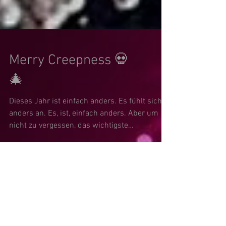
Merry Creepness 💀
🎄
Dieses Jahr ist einfach anders. Es fühlt sich
anders an. Es, ist, einfach anders. Aber um
nicht zu vergessen, das wichtigste
überhaupt,...